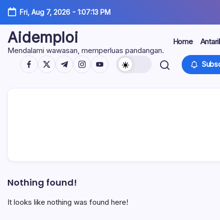
Skip
Fri, Aug 7, 2026
-
1:07:14 PM
to
content
Aidemploi
Home
Antari
Mendalami wawasan, memperluas pandangan.
https://www.facebook.com/
https://twitter.com/
https://t.me/
https://www.instagram.com/
https://youtube.com/
Subsc
Nothing found!
It looks like nothing was found here!