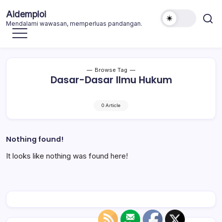
Skip
Aidemploi
to
Mendalami wawasan, memperluas pandangan.
content
Browse Tag
Dasar-Dasar Ilmu Hukum
0 Article
Nothing found!
It looks like nothing was found here!