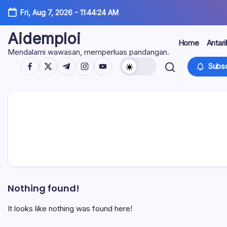
Skip
Fri, Aug 7, 2026
-
11:44:24 AM
to
content
Aidemploi
Home
Antari
Mendalami wawasan, memperluas pandangan.
https://www.facebook.com/
https://twitter.com/
https://t.me/
https://www.instagram.com/
https://youtube.com/
Subsc
Nothing found!
It looks like nothing was found here!