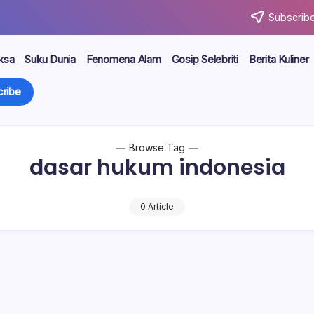
Subscribe
ksa
Suku Dunia
Fenomena Alam
Gosip Selebriti
Berita Kuliner
ribe
Browse Tag
dasar hukum indonesia
0 Article