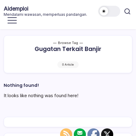
Skip
Aidemploi
to
Mendalami wawasan, memperluas pandangan.
content
Browse Tag
Gugatan Terkait Banjir
0 Article
Nothing found!
It looks like nothing was found here!