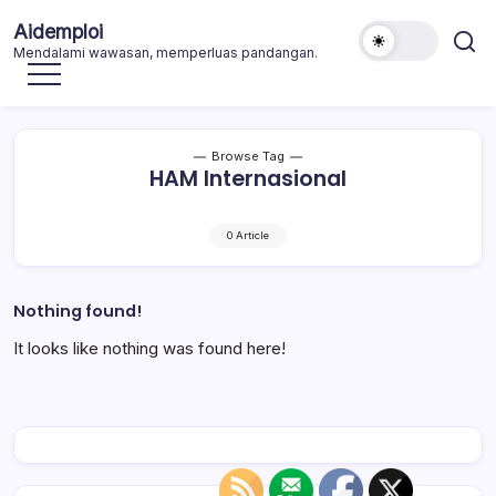
Skip
Aidemploi
to
Mendalami wawasan, memperluas pandangan.
content
Browse Tag
HAM Internasional
0 Article
Nothing found!
It looks like nothing was found here!