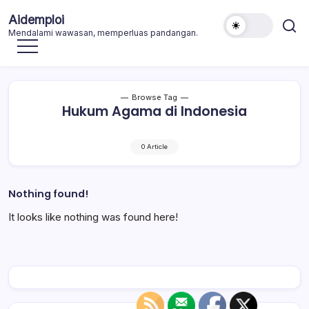
Skip
Aidemploi
to
Mendalami wawasan, memperluas pandangan.
content
Browse Tag
Hukum Agama di Indonesia
0 Article
Nothing found!
It looks like nothing was found here!