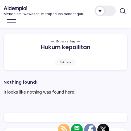
Skip
Aidemploi
to
Mendalami wawasan, memperluas pandangan.
content
Browse Tag
Hukum kepailitan
0 Article
Nothing found!
It looks like nothing was found here!