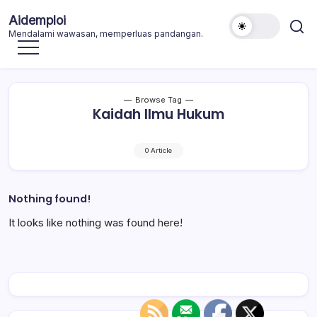
Skip
Aidemploi
to
Mendalami wawasan, memperluas pandangan.
content
Browse Tag
Kaidah Ilmu Hukum
0 Article
Nothing found!
It looks like nothing was found here!