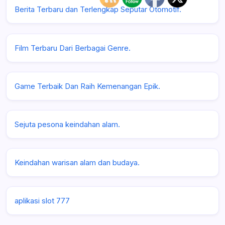
Berita Terbaru dan Terlengkap Seputar Otomotif.
Film Terbaru Dari Berbagai Genre.
Game Terbaik Dan Raih Kemenangan Epik.
Sejuta pesona keindahan alam.
Keindahan warisan alam dan budaya.
aplikasi slot 777