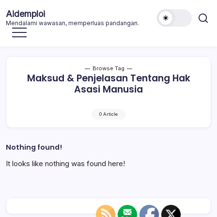
Skip
Aidemploi
to
Mendalami wawasan, memperluas pandangan.
content
Browse Tag
Maksud & Penjelasan Tentang Hak
Asasi Manusia
0 Article
Nothing found!
It looks like nothing was found here!