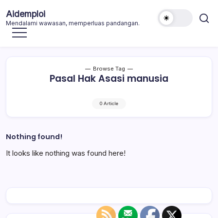
Skip
Aidemploi
to
Mendalami wawasan, memperluas pandangan.
content
Browse Tag
Pasal Hak Asasi manusia
0 Article
Nothing found!
It looks like nothing was found here!