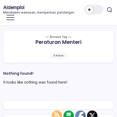
Skip
Aidemploi
to
Mendalami wawasan, memperluas pandangan.
content
Browse Tag
Peraturan Menteri
0 Article
Nothing found!
It looks like nothing was found here!