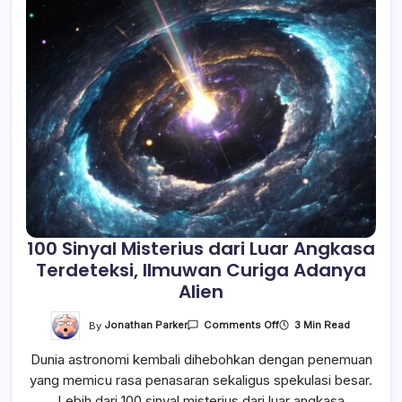
100 Sinyal Misterius dari Luar Angkasa
Terdeteksi, Ilmuwan Curiga Adanya
Alien
On
By
Jonathan Parker
3 Min Read
Comments Off
100
Sinyal
Dunia astronomi kembali dihebohkan dengan penemuan
Misterius
Dari
yang memicu rasa penasaran sekaligus spekulasi besar.
Luar
Angkasa
Lebih dari 100 sinyal misterius dari luar angkasa