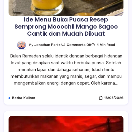
Ide Menu Buka Puasa Resep
Semprong Mooochii Mango Sagoo
Cantik dan Mudah Dibuat
On
By
Jonathan Parker
4 Min Read
Comments Off
Ide
Menu
Bulan Ramadan selalu identik dengan berbagai hidangan
Buka
Puasa
lezat yang disajikan saat waktu berbuka puasa. Setelah
Resep
Semprong
menahan lapar dan dahaga seharian, tubuh tentu
Mooochii
Mango
membutuhkan makanan yang manis, segar, dan mampu
Sagoo
mengembalikan energi dengan cepat. Oleh karena…
Cantik
Dan
Mudah
Dibuat
Berita Kuliner
18/03/2026