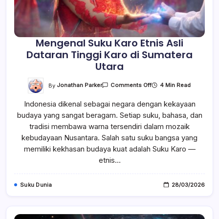
Mengenal Suku Karo Etnis Asli
Dataran Tinggi Karo di Sumatera
Utara
On
By
Jonathan Parker
4 Min Read
Comments Off
Mengenal
Suku
Indonesia dikenal sebagai negara dengan kekayaan
Karo
Etnis
budaya yang sangat beragam. Setiap suku, bahasa, dan
Asli
Dataran
tradisi membawa warna tersendiri dalam mozaik
Tinggi
Karo
kebudayaan Nusantara. Salah satu suku bangsa yang
Di
memiliki kekhasan budaya kuat adalah Suku Karo —
Sumatera
Utara
etnis…
Suku Dunia
28/03/2026