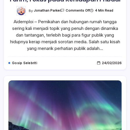
On
By
Jonathan Parker
4 Min Read
Comments Off
Inara
Rusli
Aidemploi – Pernikahan dan hubungan rumah tangga
Tegaskan
Alasan
sering kali menjadi topik yang penuh dengan dinamika
Mengapa
Ia
dan tantangan, terlebih bagi para figur publik yang
Menolak
Poligami
hidupnya kerap menjadi sorotan media. Salah satu kisah
Insanul
yang menarik perhatian publik adalah…
Fahm,
Fokus
Pada
Kehidupan
Gosip Selebriti
24/02/2026
Pribadi