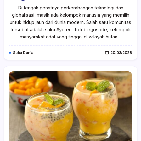
Suku
Di tengah pesatnya perkembangan teknologi dan
Ayoreo-
Totobiegosode
globalisasi, masih ada kelompok manusia yang memilih
Di
Paraguay,
untuk hidup jauh dari dunia modern. Salah satu komunitas
Suku
Terasing
tersebut adalah suku Ayoreo-Totobiegosode, kelompok
Yang
masyarakat adat yang tinggal di wilayah hutan…
Masih
Hidup
Tanpa
Kontak
Suku Dunia
20/03/2026
Dengan
Dunia
Modern