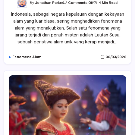
On
By
Jonathan Parker
4 Min Read
Comments Off
Fenomena
Lautan
Indonesia, sebagai negara kepulauan dengan kekayaan
Susu
Di
alam yang luar biasa, sering menghadirkan fenomena
Jawa
Kejadian
alam yang menakjubkan. Salah satu fenomena yang
Langka
Yang
jarang terjadi dan penuh misteri adalah Lautan Susu,
Menjadi
sebuah peristiwa alam unik yang kerap menjadi…
Misteri
Alam
Fenomena Alam
30/03/2026