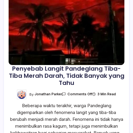
Penyebab Langit Pandeglang Tiba-
Tiba Merah Darah, Tidak Banyak yang
Tahu
On
By
Jonathan Parker
3 Min Read
Comments Off
Penyebab
Langit
Beberapa waktu terakhir, warga Pandeglang
Pandeglang
Tiba-
digemparkan oleh fenomena langit yang tiba-tiba
Tiba
Merah
berubah menjadi merah darah. Fenomena ini tidak hanya
Darah,
Tidak
menimbulkan rasa kagum, tetapi juga menimbulkan
Banyak
kekhawatiran bagi sebagian masyarakat. Banyak yang…
Yang