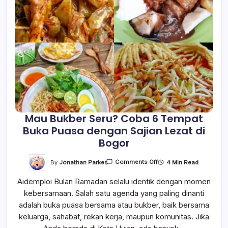
Mau Bukber Seru? Coba 6 Tempat
Buka Puasa dengan Sajian Lezat di
Bogor
On
By
Jonathan Parker
4 Min Read
Comments Off
Mau
Bukber
Aidemploi Bulan Ramadan selalu identik dengan momen
Seru?
Coba
kebersamaan. Salah satu agenda yang paling dinanti
6
Tempat
adalah buka puasa bersama atau bukber, baik bersama
Buka
Puasa
keluarga, sahabat, rekan kerja, maupun komunitas. Jika
Dengan
Sajian