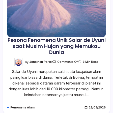
Pesona Fenomena Unik Salar de Uyuni
saat Musim Hujan yang Memukau
Dunia
On
By
Jonathan Parker
3 Min Read
Comments Off
Pesona
Fenomena
Salar de Uyuni merupakan salah satu keajaiban alam
Unik
Salar
paling luar biasa di dunia. Terletak di Bolivia, tempat ini
De
Uyuni
dikenal sebagai dataran garam terbesar di planet ini
Saat
Musim
dengan luas lebih dari 10.000 kilometer persegi. Namun,
Hujan
keindahan sebenarnya justru muncul…
Yang
Memukau
Dunia
Fenomena Alam
22/03/2026