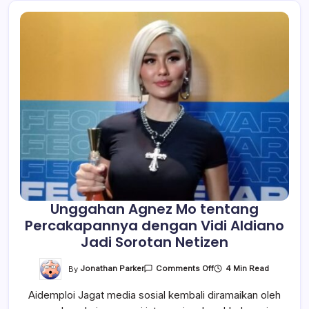
Unggahan Agnez Mo tentang
Percakapannya dengan Vidi Aldiano
Jadi Sorotan Netizen
On
By
Jonathan Parker
4 Min Read
Comments Off
Unggahan
Agnez
Aidemploi Jagat media sosial kembali diramaikan oleh
Mo
Tentang