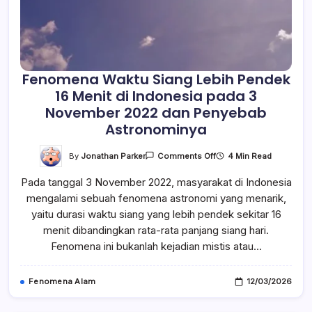
Fenomena Waktu Siang Lebih Pendek
16 Menit di Indonesia pada 3
November 2022 dan Penyebab
Astronominya
On
By
Jonathan Parker
4 Min Read
Comments Off
Fenomena
Waktu
Pada tanggal 3 November 2022, masyarakat di Indonesia
Siang
Lebih
mengalami sebuah fenomena astronomi yang menarik,
Pendek
16
yaitu durasi waktu siang yang lebih pendek sekitar 16
Menit
Di
menit dibandingkan rata-rata panjang siang hari.
Indonesia
Fenomena ini bukanlah kejadian mistis atau…
Pada
3
November
2022
Fenomena Alam
12/03/2026
Dan
Penyebab
Astronominya