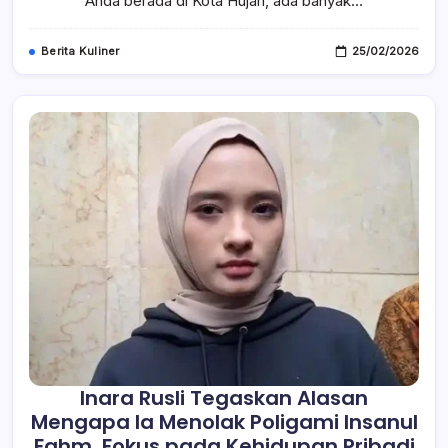
Anda berada di Kota Hujan, ada banyak…
Lezat
Di
Bogor
Berita Kuliner
25/02/2026
Inara Rusli Tegaskan Alasan
Mengapa Ia Menolak Poligami Insanul
Fahm, Fokus pada Kehidupan Pribadi