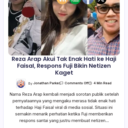
Reza Arap Akui Tak Enak Hati ke Haji
Faisal, Respons Fuji Bikin Netizen
Kaget
On
By
Jonathan Parker
4 Min Read
Comments Off
Reza
Arap
Nama Reza Arap kembali menjadi sorotan publik setelah
Akui
Tak
pernyataannya yang mengaku merasa tidak enak hati
Enak
Hati
terhadap Haji Faisal viral di media sosial. Situasi ini
Ke
Haji
semakin menarik perhatian ketika Fuji memberikan
Faisal,
respons santai yang justru membuat netizen…
Respons
Fuji
Bikin