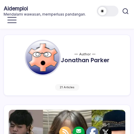
Skip
Aidemploi
to
Mendalami wawasan, memperluas pandangan.
content
Author
Jonathan Parker
21 Articles