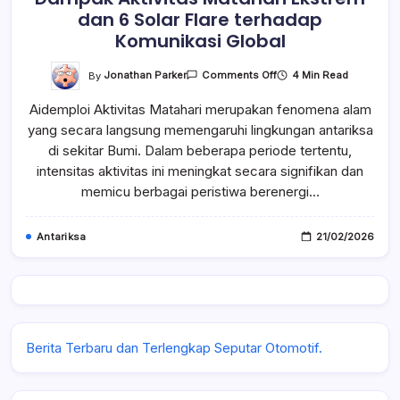
dan 6 Solar Flare terhadap
Komunikasi Global
On
By
Jonathan Parker
4 Min Read
Comments Off
Dampak
Aktivitas
Aidemploi Aktivitas Matahari merupakan fenomena alam
Matahari
Ekstrem
yang secara langsung memengaruhi lingkungan antariksa
Dan
6
di sekitar Bumi. Dalam beberapa periode tertentu,
Solar
Flare
intensitas aktivitas ini meningkat secara signifikan dan
Terhadap
memicu berbagai peristiwa berenergi…
Komunikasi
Global
Antariksa
21/02/2026
Berita Terbaru dan Terlengkap Seputar Otomotif.