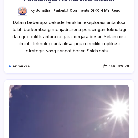
On
By
Jonathan Parker
4 Min Read
Comments Off
Rencana
China
Dalam beberapa dekade terakhir, eksplorasi antariksa
Membangun
Kapal
telah berkembang menjadi arena persaingan teknologi
Induk
Antariksa
dan geopolitik antara negara-negara besar. Selain misi
Dan
Dampaknya
ilmiah, teknologi antariksa juga memiliki implikasi
Bagi
strategis yang sangat besar. Salah satu…
Persaingan
Antariksa
Global
Antariksa
14/03/2026