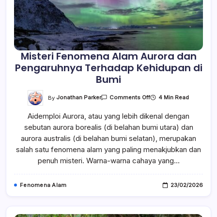
Misteri Fenomena Alam Aurora dan
Pengaruhnya Terhadap Kehidupan di
Bumi
On
By
Jonathan Parker
4 Min Read
Comments Off
Misteri
Fenomena
Aidemploi Aurora, atau yang lebih dikenal dengan
Alam
Aurora
sebutan aurora borealis (di belahan bumi utara) dan
Dan
Pengaruhnya
aurora australis (di belahan bumi selatan), merupakan
Terhadap
Kehidupan
salah satu fenomena alam yang paling menakjubkan dan
Di
penuh misteri. Warna-warna cahaya yang…
Bumi
Fenomena Alam
23/02/2026