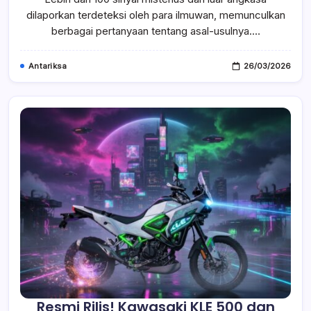
Terdeteksi,
Ilmuwan
dilaporkan terdeteksi oleh para ilmuwan, memunculkan
Curiga
berbagai pertanyaan tentang asal-usulnya.…
Adanya
Alien
Antariksa
26/03/2026
Resmi Rilis! Kawasaki KLE 500 dan