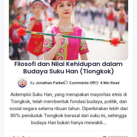
Filosofi dan Nilai Kehidupan dalam
Budaya Suku Han (Tiongkok)
On
By
Jonathan Parker
4 Min Read
Comments Off
Filosofi
Dan
Aidemploi Suku Han, yang merupakan mayoritas etnis di
Nilai
Kehidupan
Tiongkok, telah membentuk fondasi budaya, politik, dan
Dalam
Budaya
sosial negara selama ribuan tahun. Diperkirakan lebih dari
Suku
Han
90% penduduk Tiongkok berasal dari suku ini, sehingga
(Tiongkok)
budaya Han bukan hanya mewakili…