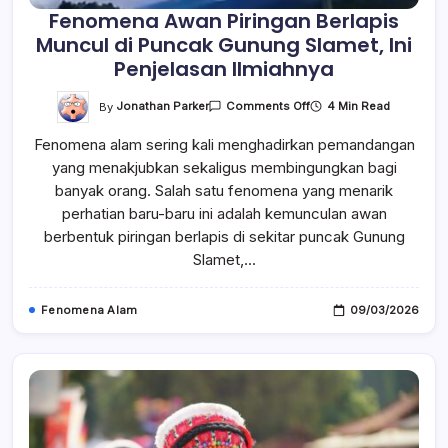
Fenomena Awan Piringan Berlapis
Muncul di Puncak Gunung Slamet, Ini
Penjelasan Ilmiahnya
On
By
Jonathan Parker
4 Min Read
Comments Off
Fenomena
Awan
Fenomena alam sering kali menghadirkan pemandangan
Piringan
Berlapis
yang menakjubkan sekaligus membingungkan bagi
Muncul
Di
banyak orang. Salah satu fenomena yang menarik
Puncak
Gunung
perhatian baru-baru ini adalah kemunculan awan
Slamet,
berbentuk piringan berlapis di sekitar puncak Gunung
Ini
Penjelasan
Slamet,…
Ilmiahnya
Fenomena Alam
09/03/2026