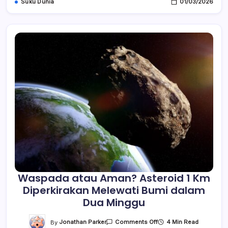
Suku Dunia
01/03/2026
Waspada atau Aman? Asteroid 1 Km
Diperkirakan Melewati Bumi dalam
Dua Minggu
On
By
Jonathan Parker
4 Min Read
Comments Off
Waspada