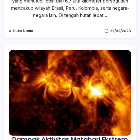
yang menutupi lebih dari 6,7 juta kilometer persegi dan
Selatan
Dan
mencakup wilayah Brasil, Peru, Kolombia, serta negara-
Cara
negara lain. Di tengah hutan lebat…
Mereka
Bertahan
Hidup
Di
Suku Dunia
22/02/2026
Alam
Liar
Dampak Aktivitas Matahari Ekstrem