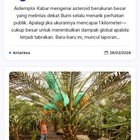
Atau
Aidemploi Kabar mengenai asteroid berukuran besar
Aman?
Asteroid
yang melintas dekat Bumi selalu menarik perhatian
1
Km
publik. Apalagi jika ukurannya mencapai 1 kilometer—
Diperkirakan
Melewati
cukup besar untuk menimbulkan dampak global apabila
Bumi
terjadi tabrakan. Baru-baru ini, muncul laporan…
Dalam
Dua
Minggu
Antariksa
28/02/2026