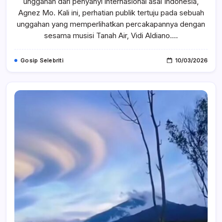
unggahan dari penyanyi internasional asal Indonesia,
Percakapannya
Dengan
Agnez Mo. Kali ini, perhatian publik tertuju pada sebuah
Vidi
Aldiano
unggahan yang memperlihatkan percakapannya dengan
Jadi
sesama musisi Tanah Air, Vidi Aldiano.…
Sorotan
Netizen
Gosip Selebriti
10/03/2026