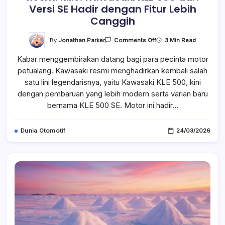
Versi SE Hadir dengan Fitur Lebih
Canggih
On
By
Jonathan Parker
3 Min Read
Comments Off
Resmi
Rilis!
Kabar menggembirakan datang bagi para pecinta motor
Kawasaki
KLE
petualang. Kawasaki resmi menghadirkan kembali salah
500
Dan
satu lini legendarisnya, yaitu Kawasaki KLE 500, kini
Versi
SE
dengan pembaruan yang lebih modern serta varian baru
Hadir
bernama KLE 500 SE. Motor ini hadir…
Dengan
Fitur
Lebih
Canggih
Dunia Otomotif
24/03/2026