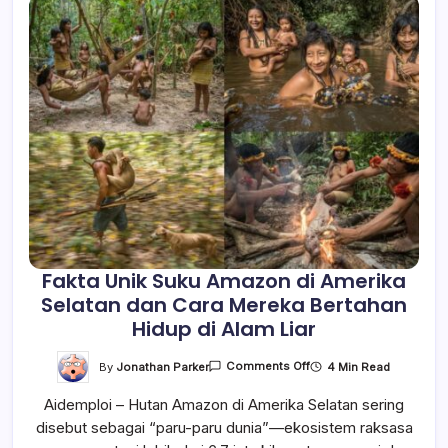
Fakta Unik Suku Amazon di Amerika
Selatan dan Cara Mereka Bertahan
Hidup di Alam Liar
On
By
Jonathan Parker
4 Min Read
Comments Off
Fakta
Unik
Aidemploi – Hutan Amazon di Amerika Selatan sering
Suku
Amazon
disebut sebagai “paru-paru dunia”—ekosistem raksasa
Di
Amerika