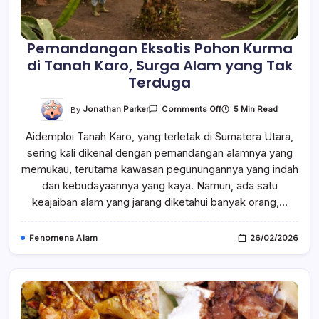
Pemandangan Eksotis Pohon Kurma
di Tanah Karo, Surga Alam yang Tak
Terduga
On
By
Jonathan Parker
5 Min Read
Comments Off
Pemandangan
Eksotis
Aidemploi Tanah Karo, yang terletak di Sumatera Utara,
Pohon
Kurma
sering kali dikenal dengan pemandangan alamnya yang
Di
Tanah
memukau, terutama kawasan pegunungannya yang indah
Karo,
Surga
dan kebudayaannya yang kaya. Namun, ada satu
Alam
keajaiban alam yang jarang diketahui banyak orang,…
Yang
Tak
Terduga
Fenomena Alam
26/02/2026