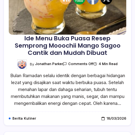
Ide Menu Buka Puasa Resep
Semprong Mooochii Mango Sagoo
Cantik dan Mudah Dibuat
On
By
Jonathan Parker
4 Min Read
Comments Off
Ide
Menu
Bulan Ramadan selalu identik dengan berbagai hidangan
Buka
Puasa
lezat yang disajikan saat waktu berbuka puasa. Setelah
Resep
Semprong
menahan lapar dan dahaga seharian, tubuh tentu
Mooochii
Mango
membutuhkan makanan yang manis, segar, dan mampu
Sagoo
mengembalikan energi dengan cepat. Oleh karena…
Cantik
Dan
Mudah
Dibuat
Berita Kuliner
18/03/2026