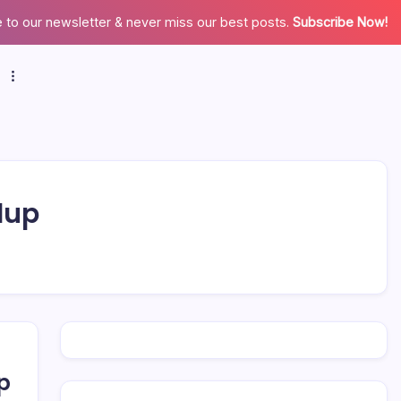
 to our newsletter & never miss our best posts.
Subscribe Now!
dup
p