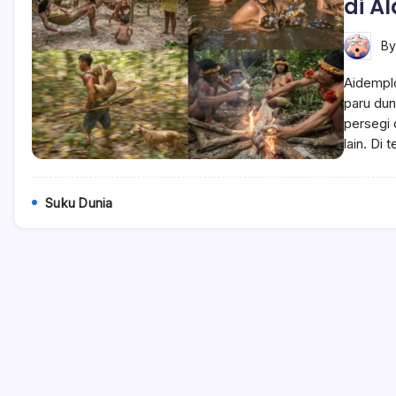
di A
B
Aidemplo
paru dun
persegi 
lain. Di
Suku Dunia