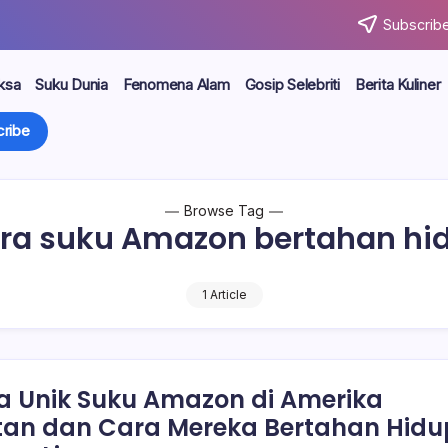
Subscribe
ksa
Suku Dunia
Fenomena Alam
Gosip Selebriti
Berita Kuliner
ribe
Browse Tag
ra suku Amazon bertahan hi
1 Article
a Unik Suku Amazon di Amerika
tan dan Cara Mereka Bertahan Hidu