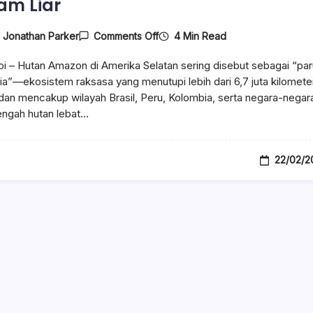
lam Liar
On
4 Min Read
y
Jonathan Parker
Comments Off
Fakta
Unik
i – Hutan Amazon di Amerika Selatan sering disebut sebagai “par
Suku
Amazon
ia”—ekosistem raksasa yang menutupi lebih dari 6,7 juta kilomete
Di
dan mencakup wilayah Brasil, Peru, Kolombia, serta negara-negar
Amerika
 tengah hutan lebat…
Selatan
Dan
Cara
Mereka
Bertahan
22/02/2
Hidup
Di
Alam
Liar