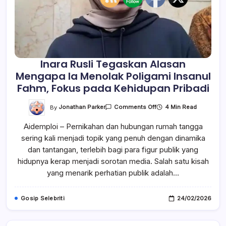
Inara Rusli Tegaskan Alasan
Mengapa Ia Menolak Poligami Insanul
Fahm, Fokus pada Kehidupan Pribadi
On
By
Jonathan Parker
4 Min Read
Comments Off
Inara
Rusli
Aidemploi – Pernikahan dan hubungan rumah tangga
Tegaskan
Alasan
sering kali menjadi topik yang penuh dengan dinamika
Mengapa
Ia
dan tantangan, terlebih bagi para figur publik yang
Menolak
Poligami
hidupnya kerap menjadi sorotan media. Salah satu kisah
Insanul
yang menarik perhatian publik adalah…
Fahm,
Fokus
Pada
Kehidupan
Gosip Selebriti
24/02/2026
Pribadi