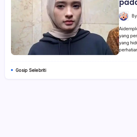
pada
B
Aidemplo
yang pen
yang hid
perhatia
Gosip Selebriti