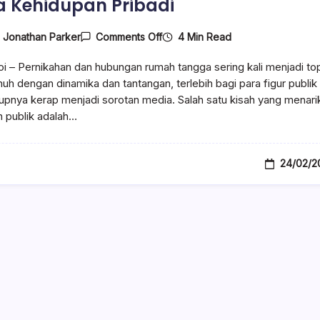
 Kehidupan Pribadi
On
4 Min Read
y
Jonathan Parker
Comments Off
Inara
Rusli
i – Pernikahan dan hubungan rumah tangga sering kali menjadi to
Tegaskan
Alasan
uh dengan dinamika dan tantangan, terlebih bagi para figur publik
Mengapa
upnya kerap menjadi sorotan media. Salah satu kisah yang menari
Ia
n publik adalah…
Menolak
Poligami
Insanul
Fahm,
Fokus
24/02/2
Pada
Kehidupan
Pribadi