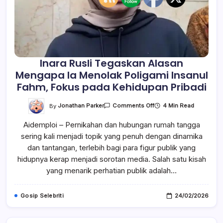
Inara Rusli Tegaskan Alasan
Mengapa Ia Menolak Poligami Insanul
Fahm, Fokus pada Kehidupan Pribadi
On
By
Jonathan Parker
4 Min Read
Comments Off
Inara
Rusli
Aidemploi – Pernikahan dan hubungan rumah tangga
Tegaskan
Alasan
sering kali menjadi topik yang penuh dengan dinamika
Mengapa
Ia
dan tantangan, terlebih bagi para figur publik yang
Menolak
Poligami
hidupnya kerap menjadi sorotan media. Salah satu kisah
Insanul
yang menarik perhatian publik adalah…
Fahm,
Fokus
Pada
Kehidupan
Gosip Selebriti
24/02/2026
Pribadi