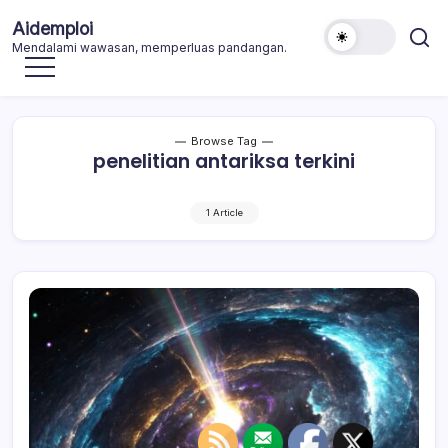
Skip
Aidemploi
to
Mendalami wawasan, memperluas pandangan.
content
Browse Tag
penelitian antariksa terkini
1 Article