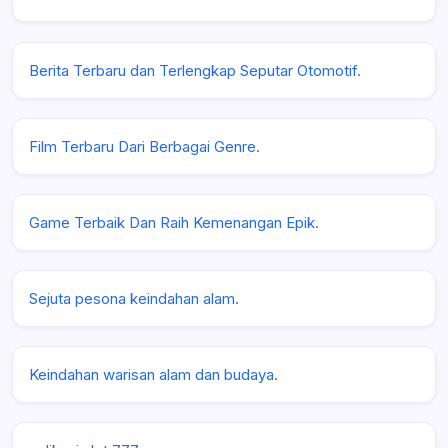
Berita Terbaru dan Terlengkap Seputar Otomotif.
Film Terbaru Dari Berbagai Genre.
Game Terbaik Dan Raih Kemenangan Epik.
Sejuta pesona keindahan alam.
Keindahan warisan alam dan budaya.