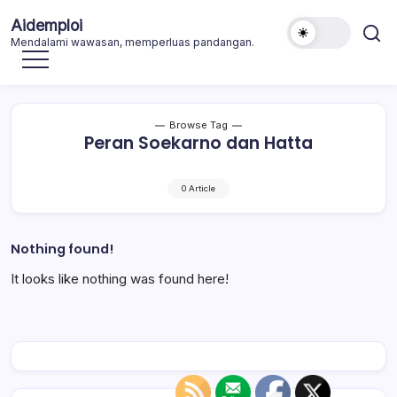
Skip
Aidemploi
to
Mendalami wawasan, memperluas pandangan.
content
Browse Tag
Peran Soekarno dan Hatta
0 Article
Nothing found!
It looks like nothing was found here!