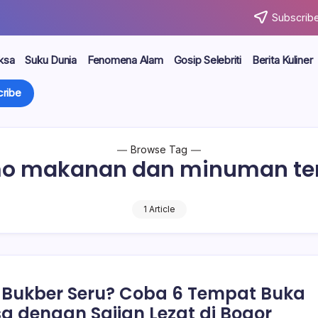
Subscribe
ksa
Suku Dunia
Fenomena Alam
Gosip Selebriti
Berita Kuliner
ribe
Browse Tag
o makanan dan minuman te
1 Article
Bukber Seru? Coba 6 Tempat Buka
a dengan Sajian Lezat di Bogor