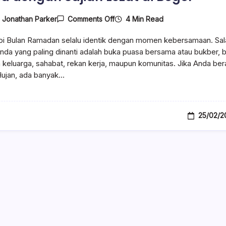
On
4 Min Read
y
Jonathan Parker
Comments Off
Mau
Bukber
oi Bulan Ramadan selalu identik dengan momen kebersamaan. Sal
Seru?
Coba
nda yang paling dinanti adalah buka puasa bersama atau bukber, b
6
keluarga, sahabat, rekan kerja, maupun komunitas. Jika Anda be
Tempat
Hujan, ada banyak…
Buka
Puasa
Dengan
Sajian
Lezat
Di
25/02/2
Bogor