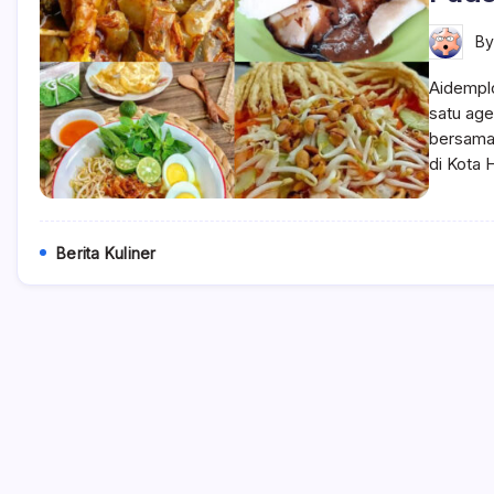
B
Aidempl
satu age
bersama 
di Kota 
Berita Kuliner