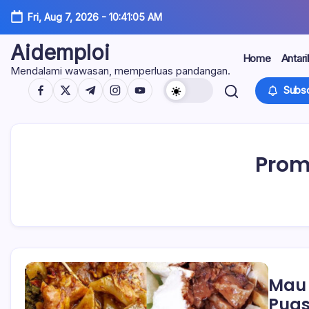
Skip
Fri, Aug 7, 2026
-
10:41:06 AM
to
content
Aidemploi
Home
Antari
Mendalami wawasan, memperluas pandangan.
https://www.facebook.com/
https://twitter.com/
https://t.me/
https://www.instagram.com/
https://youtube.com/
Subsc
Prom
Mau 
Puas