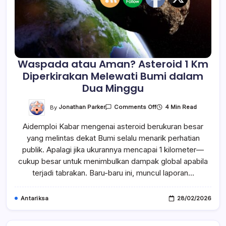
Waspada atau Aman? Asteroid 1 Km
Diperkirakan Melewati Bumi dalam
Dua Minggu
On
By
Jonathan Parker
4 Min Read
Comments Off
Waspada
Atau
Aidemploi Kabar mengenai asteroid berukuran besar
Aman?
Asteroid
yang melintas dekat Bumi selalu menarik perhatian
1
Km
publik. Apalagi jika ukurannya mencapai 1 kilometer—
Diperkirakan
Melewati
cukup besar untuk menimbulkan dampak global apabila
Bumi
terjadi tabrakan. Baru-baru ini, muncul laporan…
Dalam
Dua
Minggu
Antariksa
28/02/2026