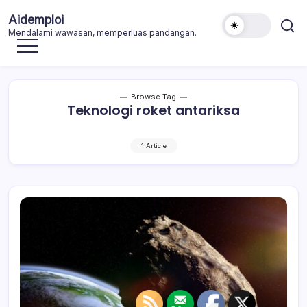
Skip
Aidemploi
to
Mendalami wawasan, memperluas pandangan.
content
Browse Tag
Teknologi roket antariksa
1 Article