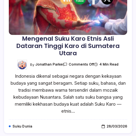
Mengenal Suku Karo Etnis Asli
Dataran Tinggi Karo di Sumatera
Utara
On
By
Jonathan Parker
4 Min Read
Comments Off
Mengenal
Suku
Indonesia dikenal sebagai negara dengan kekayaan
Karo
Etnis
budaya yang sangat beragam. Setiap suku, bahasa, dan
Asli
Dataran
tradisi membawa warna tersendiri dalam mozaik
Tinggi
Karo
kebudayaan Nusantara. Salah satu suku bangsa yang
Di
memiliki kekhasan budaya kuat adalah Suku Karo —
Sumatera
Utara
etnis…
Suku Dunia
28/03/2026