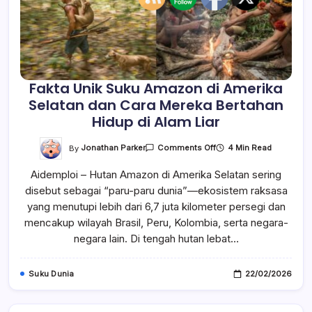
Fakta Unik Suku Amazon di Amerika
Selatan dan Cara Mereka Bertahan
Hidup di Alam Liar
On
By
Jonathan Parker
4 Min Read
Comments Off
Fakta
Unik
Aidemploi – Hutan Amazon di Amerika Selatan sering
Suku
Amazon
disebut sebagai “paru-paru dunia”—ekosistem raksasa
Di
Amerika
yang menutupi lebih dari 6,7 juta kilometer persegi dan
Selatan
Dan
mencakup wilayah Brasil, Peru, Kolombia, serta negara-
Cara
negara lain. Di tengah hutan lebat…
Mereka
Bertahan
Hidup
Di
Suku Dunia
22/02/2026
Alam
Liar